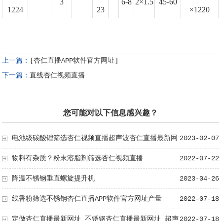
3
6-8
2×1.5
45-60
1224
23
×1220
上一篇：
[杏仁直播APP软件官方网址]
下一篇：
直线杏仁视频直播
您可能对以下信息感兴趣？
电池级碳酸锂筛选杏仁视频直播超声波杏仁直播最新网
2023-02-07
址
物料有杂质？粉末溶脂剂筛选杏仁视频直播
2022-07-22
降温不锈钢垂直螺旋提升机
2023-04-26
线香粉筛选不锈钢杏仁直播APP软件官方网址产量
2022-07-18
定做杏仁直播最新网址 不锈钢杏仁直播最新网址 超声
2022-07-18