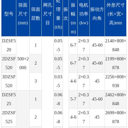
处
筛面
网孔
振
电机
外形尺寸
筛面
理
振
振动方
型号
尺寸
尺寸
幅
功率
(长×宽×
层数
量
次
向角
(mm)
目
(m
(kw)
高)mm
(t/h)
m)
DZSF5
0.05
2×0.3
2140×808×
1
6-7
45-60
20
-5
7
848
2DZSF
500×2
0.05
2×0.3
2199×808×
2
6-7
45-60
520
000
-5
7
878
3DZSF
0.03
2×0.3
2256×808×
3
4-6
45
520
-5
7
938
DZSF5
0.06
2×0.3
2462×808×
1
5-7
45-60
25
-8
7
848
2DZSF
0.06
2×0.3
2699×808×
2
4-6
45
525
-8
7
878