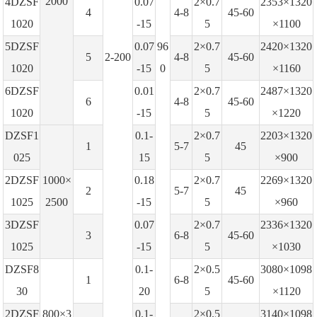
2000
4DZSF
0.07
2×0.7
2353×1320
4
4-8
45-60
1020
-15
5
×1100
5DZSF
0.07
96
2×0.7
2420×1320
5
2-200
4-8
45-60
1020
-15
0
5
×1160
6DZSF
0.01
2×0.7
2487×1320
6
4-8
45-60
1020
-15
5
×1220
DZSF1
0.1-
2×0.7
2203×1320
1
5-7
45
025
15
5
×900
2DZSF
1000×
0.18
2×0.7
2269×1320
2
5-7
45
1025
2500
-15
5
×960
3DZSF
0.07
2×0.7
2336×1320
3
6-8
45-60
1025
-15
5
×1030
DZSF8
0.1-
2×0.5
3080×1098
1
6-8
45-60
30
20
5
×1120
2DZSF
800×3
0.1-
2×0.5
3140×1098