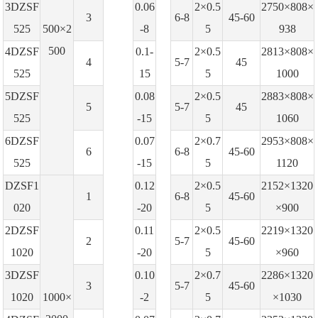
3DZSF
0.06
2×0.5
2750×808×
3
6-8
45-60
525
500×2
-8
5
938
500
4DZSF
0.1-
2×0.5
2813×808×
4
5-7
45
525
15
5
1000
5DZSF
0.08
2×0.5
2883×808×
5
5-7
45
525
-15
5
1060
6DZSF
0.07
2×0.7
2953×808×
6
6-8
45-60
525
-15
5
1120
DZSF1
0.12
2×0.5
2152×1320
1
6-8
45-60
020
-20
5
×900
2DZSF
0.11
2×0.5
2219×1320
2
5-7
45-60
1020
-20
5
×960
3DZSF
0.10
2×0.7
2286×1320
3
5-7
45-60
1020
1000×
-2
5
×1030