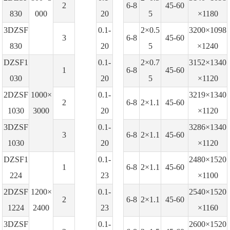
2
6-8
45-60
830
000
20
5
×1180
3DZSF
0.1-
2×0.5
3200×1098
3
6-8
45-60
830
20
5
×1240
DZSF1
0.1-
2×0.7
3152×1340
1
6-8
45-60
030
20
5
×1120
2DZSF
1000×
0.1-
3219×1340
2
6-8
2×1.1
45-60
1030
3000
20
×1120
3DZSF
0.1-
3286×1340
3
6-8
2×1.1
45-60
1030
20
×1120
DZSF1
0.1-
2480×1520
1
6-8
2×1.1
45-60
224
23
×1100
2DZSF
1200×
0.1-
2540×1520
2
6-8
2×1.1
45-60
1224
2400
23
×1160
3DZSF
0.1-
2600×1520