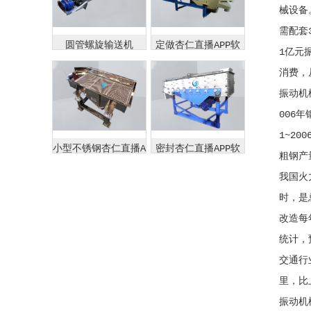
械设备
需配套3
圆管螺旋输送机
定做杏仁直播APP软
1亿元振
件官方网址
消费
振动机械
006年
1~20
小型不锈钢杏仁直播A
密封杏仁直播APP软
粗钢产量
PP软件官方网址
件官方网址
我国火力
时
改造每年
统计
交通行业
里
振动机械