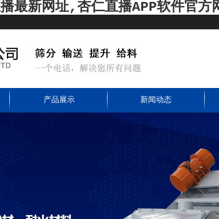
直播最新网址,杏仁直播APP软件官方
产品展示
新闻动态