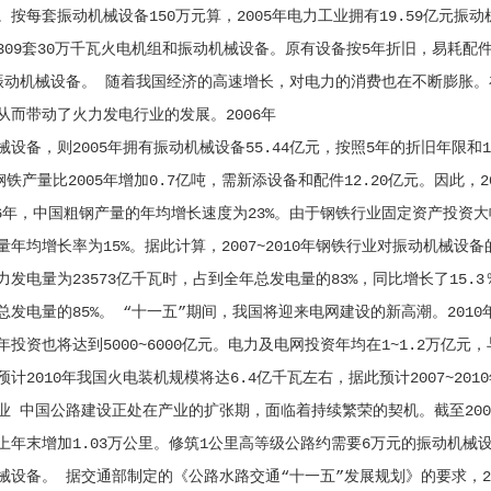
。按每套振动机械设备150万元算，2005年电力工业拥有19.59亿元振动机
09套30万千瓦火电机组和振动机械设备。原有设备按5年折旧，易耗配
动机械设备。 随着我国经济的高速增长，对电力的消费也在不断膨胀
，从而带动了火力发电行业的发展。2006年
设备，则2005年拥有振动机械设备55.44亿元，按照5年的折旧年限和1
钢铁产量比2005年增加0.7亿吨，需新添设备和配件12.20亿元。因此
06年，中国粗钢产量的年均增长速度为23%。由于钢铁行业固定资产投资大幅下
年均增长率为15%。据此计算，2007~2010年钢铁行业对振动机械设备的
发电量为23573亿千瓦时，占到全年总发电量的83%，同比增长了15.3％
，是总发电量的85%。 “十一五”期间，我国将迎来电网建设的新高潮。
投资也将达到5000~6000亿元。电力及电网投资年均在1~1.2万亿元，与
，预计2010年我国火电装机规模将达6.4亿千瓦左右，据此预计2007~2
 中国公路建设正处在产业的扩张期，面临着持续繁荣的契机。截至200
，比上年末增加1.03万公里。修筑1公里高等级公路约需要6万元的振动机械设备
设备。 据交通部制定的《公路水路交通“十一五”发展规划》的要求，2