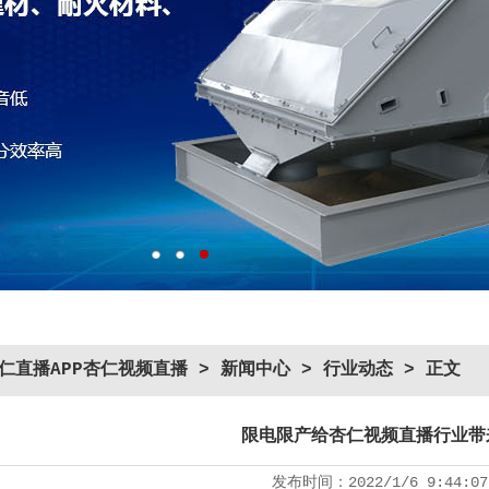
仁直播APP杏仁视频直播
>
新闻中心
>
行业动态
> 正文
限电限产给杏仁视频直播行业带
发布时间：
2022/1/6 9:44:07