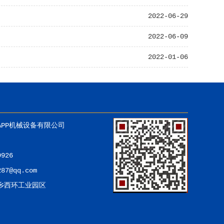
2022-06-29
2022-06-09
2022-01-06
PP机械设备有限公司
9926
287@qq.com
省新乡西环工业园区