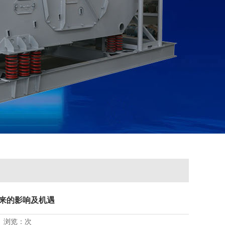
来的影响及机遇
浏览：
次