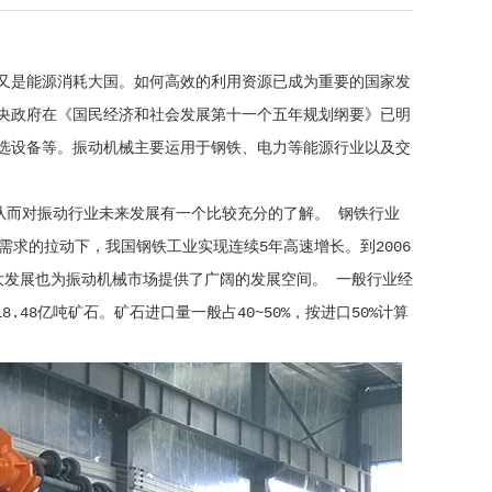
产大国又是能源消耗大国。如何高效的利用资源已成为重要的国家发
。中央政府在《国民经济和社会发展第十一个五年规划纲要》已明
备等。振动机械主要运用于钢铁、电力等能源行业以及交
，从而对振动行业未来发展有一个比较充分的了解。 钢铁行业
需求的拉动下，我国钢铁工业实现连续5年高速增长。到2006
大发展也为振动机械市场提供了广阔的发展空间。 一般行业经
18.48亿吨矿石。矿石进口量一般占40~50%，按进口50%计算