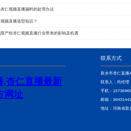
线杏仁视频直播漏料的处理办法
视频直播选型知识？
电限产给杏仁视频直播行业带来的影响及机遇
联系方式
新乡市杏仁直播A
联系人：尚经理
手机：1573696
邮箱：3043144
地址：河南