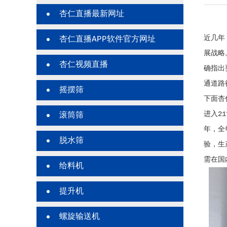
杏仁直播最新网址
近几年
杏仁直播APP软件官方网址
展战略
杏仁视频直播
确指出
通道路行业
摇摆筛
下面杏
进入21
滚筒筛
年
脱水筛
验，
需在国内
给料机
提升机
螺旋输送机